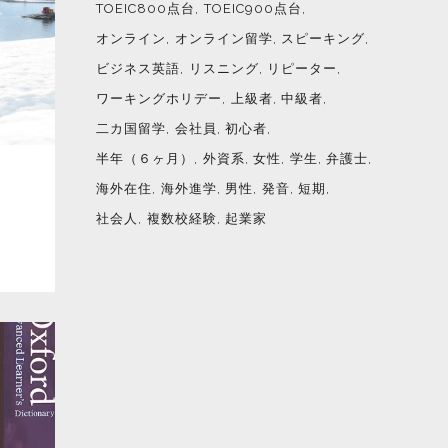
TOEIC800点台
TOEIC900点台
オンライン
オンライン留学
スピーキング
ビジネス英語
リスニング
リピーター
ワーキングホリデー
上級者
中級者
二カ国留学
会社員
初心者
半年（６ヶ月）
外資系
女性
学生
弁護士
海外在住
海外進学
男性
発音
短期
」
社会人
複数校経験
起業家