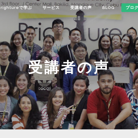
Brightureで学ぶ
サービス
受講者の声
BLOG
プロ
受講者の声