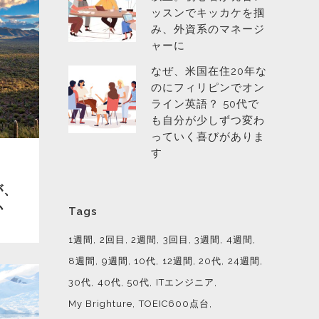
ッスンでキッカケを掴
み、外資系のマネージ
ャーに
なぜ、米国在住20年な
のにフィリピンでオン
ライン英語？ 50代で
も自分が少しずつ変わ
っていく喜びがありま
す
が、
か
Tags
1週間
2回目
2週間
3回目
3週間
4週間
8週間
9週間
10代
12週間
20代
24週間
30代
40代
50代
ITエンジニア
My Brighture
TOEIC600点台