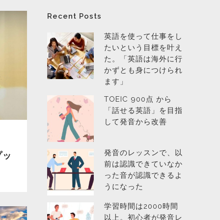
Recent Posts
英語を使って仕事をし
たいという目標を叶え
た。「英語は海外に行
かずとも身につけられ
ます」
TOEIC 900点 から
「話せる英語」を目指
して発音から改善
発音のレッスンで、以
プッ
前は認識できていなか
った音が認識できるよ
うになった
学習時間は2000時間
以上。初心者が発音レ