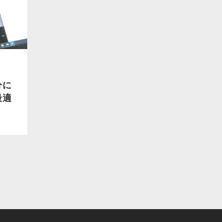
分に
最適