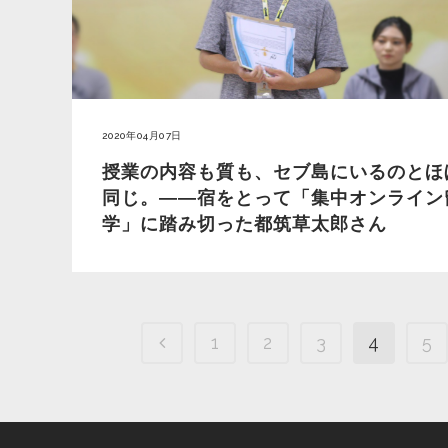
2020年04月07日
授業の内容も質も、セブ島にいるのとほ
同じ。――宿をとって「集中オンライン
学」に踏み切った都筑草太郎さん
1
2
3
4
5