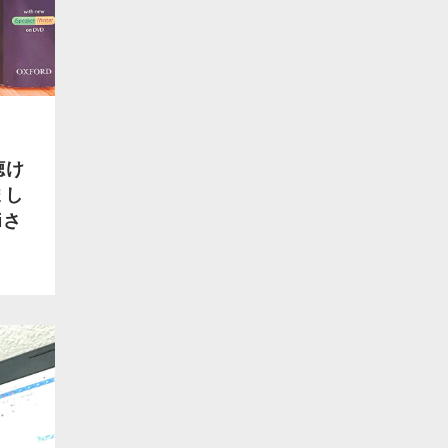
聴け
まし
iさ