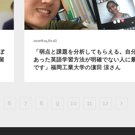
2020年05月01日
ぼ
「弱点と課題を分析してもらえる。自
留
あった英語学習方法が明確でない人に
です」福岡工業大学の濵田 涼さん
6
7
8
9
10
11
12