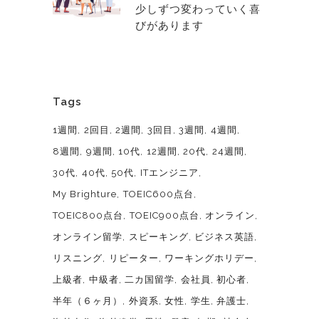
少しずつ変わっていく喜
びがあります
Tags
1週間
2回目
2週間
3回目
3週間
4週間
8週間
9週間
10代
12週間
20代
24週間
30代
40代
50代
ITエンジニア
My Brighture
TOEIC600点台
TOEIC800点台
TOEIC900点台
オンライン
オンライン留学
スピーキング
ビジネス英語
リスニング
リピーター
ワーキングホリデー
上級者
中級者
二カ国留学
会社員
初心者
半年（６ヶ月）
外資系
女性
学生
弁護士