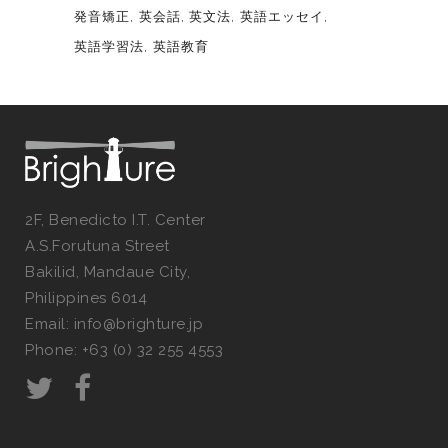
発音矯正
英会話
英文法
英語エッセイ
英語学習法
英語教育
2F, Benedicto I.T. Center
A.S.Forutuna Street
Bakilid, Mandaue City,
Philippines 6014
Email: info@brighture.jp
Phone: +63 (0) 32 255 4553