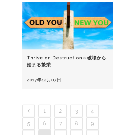
Thrive on Destruction～破壊から
始まる繁栄
2017年12月07日
1
2
3
4
5
6
7
8
9