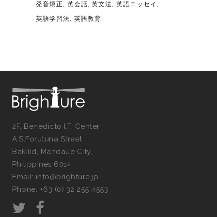
発音矯正
英会話
英文法
英語エッセイ
英語学習法
英語教育
2F, Benedicto I.T. Center
A.S.Forutuna Street
Bakilid, Mandaue City,
Philippines 6014
Email: info@brighture.jp
Phone: +63 (0) 32 255 4553