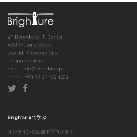
2F, Benedicto I.T. Center
A.S.Forutuna Street
Bakilid, Mandaue City,
Philippines 6014
Email: info@brighture.jp
Phone: +63 (0) 32 255 4553
Brightureで学ぶ
オンライン短期集中プログラム