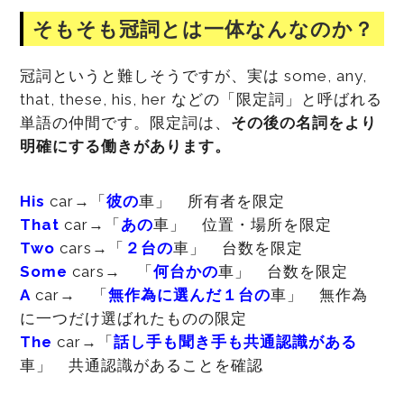
そもそも冠詞とは一体なんなのか？
冠詞というと難しそうですが、実は some, any,
that, these, his, her などの「限定詞」と呼ばれる
単語の仲間です。限定詞は、
その後の名詞をより
明確にする働きがあります。
His
car→「
彼の
車」 所有者を限定
That
car→「
あの
車」 位置・場所を限定
Two
cars→「
２台の
車」 台数を限定
Some
cars→ 「
何台かの
車」 台数を限定
A
car→ 「
無作為に選んだ１台の
車」 無作為
に一つだけ選ばれたものの限定
The
car→「
話し手も聞き手も共通認識がある
車」 共通認識があることを確認