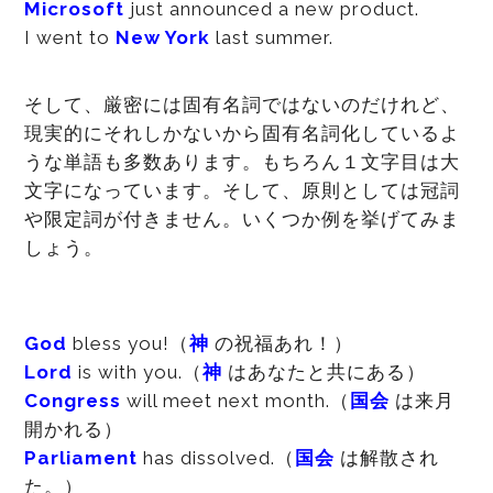
Microsoft
just announced a new product.
I went to
New York
last summer.
そして、厳密には固有名詞ではないのだけれど、
現実的にそれしかないから固有名詞化しているよ
うな単語も多数あります。もちろん１文字目は大
文字になっています。そして、原則としては冠詞
や限定詞が付きません。いくつか例を挙げてみま
しょう。
God
bless you!（
神
の祝福あれ！）
Lord
is with you.（
神
はあなたと共にある）
Congress
will meet next month.（
国会
は来月
開かれる）
Parliament
has dissolved.（
国会
は解散され
た。）