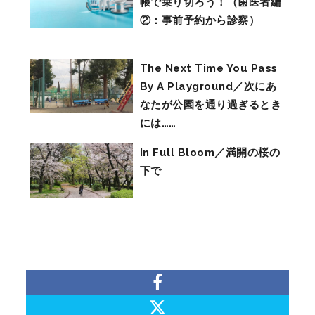
帳で乗り切ろう！（歯医者編
②：事前予約から診察）
The Next Time You Pass
By A Playground／次にあ
なたが公園を通り過ぎるとき
には……
In Full Bloom／満開の桜の
下で