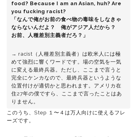
food? Because I am an Asian, huh? Are
you fucking racist?
「なんで俺がお前の食べ物の毒味をしなきゃ
ならないんだよ？ 俺がアジア人だから？
お前、人種差別主義者だろ？」
→ racist（人種差別主義者）は欧米人には極
めて強烈に響くワードです。場の空気を一気
に変える最終兵器。ただし、ここまで言うと
完全にケンカなので、最終兵器というような
位置付けが適切かと思われます。アメリカ在
住27年の僕ですら、ここまで言ったことはあ
りません。
このうち、Step １〜４は万人向けに使えるフレ
ーズです。