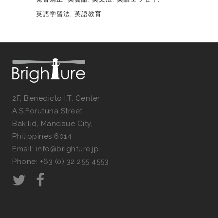
英語学習法
英語教育
2F, Benedicto I.T. Center
A.S.Forutuna Street
Bakilid, Mandaue City,
Philippines 6014
Email: info@brighture.jp
Phone: +63 (0) 32 255 4553