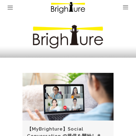
【MyBrighture】Social